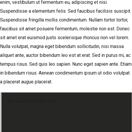
enim, vestibulum ut fermentum eu, adipiscing et nisi.
Suspendisse a elementum felis. Sed faucibus facilisis suscipit.
Suspendisse fringilla mollis condimentum. Nullam tortor tortor,
faucibus sit amet posuere fermentum, molestie non est. Donec
sit amet erat euismod justo scelerisque rhoncus non vel lorem.
Nulla volutpat, magna eget bibendum sollicitudin, nisi massa
Log in
aliquet ante, auctor bibendum leo est at erat. Sed in purus mi, ac
Don't have an account?
Create your
tempus risus. Sed quis leo sapien. Nunc eget sapien ante. Etiam
account,
it takes less than a minute.
in bibendum risus. Aenean condimentum ipsum ut odio volutpat
Username
a placerat augue placerat.
Password
<div class="onethirdcol left">
[...]