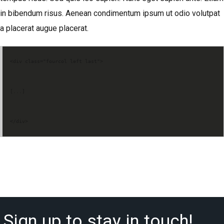
in bibendum risus. Aenean condimentum ipsum ut odio volutpat
a placerat augue placerat.
<div class="fourcol left last">
[...]
</div>
Sign up to stay in touch!