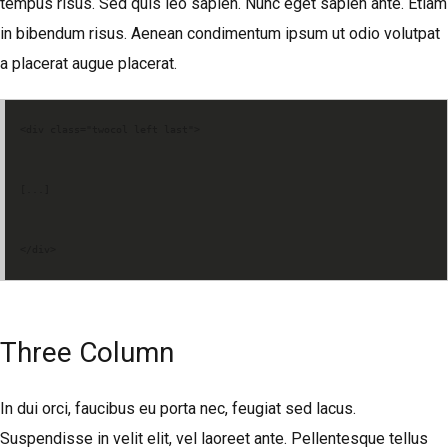
tempus risus. Sed quis leo sapien. Nunc eget sapien ante. Etiam
in bibendum risus. Aenean condimentum ipsum ut odio volutpat
a placerat augue placerat.
<div class="twocol left last">
[...]
</div>
Three Column
In dui orci, faucibus eu porta nec, feugiat sed lacus.
Suspendisse in velit elit, vel laoreet ante. Pellentesque tellus