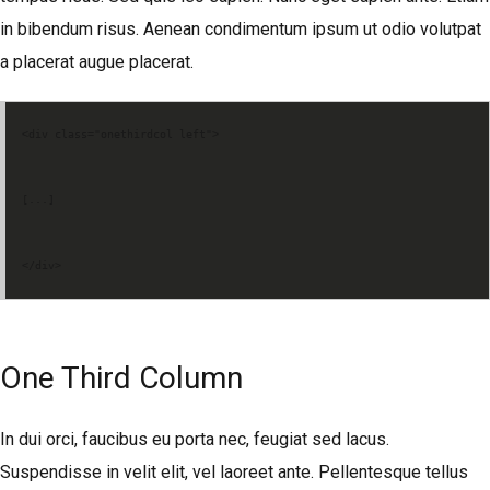
in bibendum risus. Aenean condimentum ipsum ut odio volutpat
a placerat augue placerat.
<div class="onethirdcol left">
[...]
</div>
One Third Column
In dui orci, faucibus eu porta nec, feugiat sed lacus.
Suspendisse in velit elit, vel laoreet ante. Pellentesque tellus