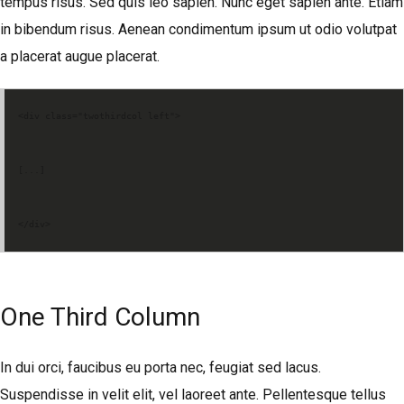
tempus risus. Sed quis leo sapien. Nunc eget sapien ante. Etiam
in bibendum risus. Aenean condimentum ipsum ut odio volutpat
a placerat augue placerat.
<div class="twothirdcol left">
[...]
</div>
One Third Column
In dui orci, faucibus eu porta nec, feugiat sed lacus.
Suspendisse in velit elit, vel laoreet ante. Pellentesque tellus