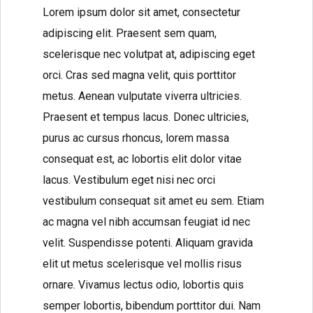
Lorem ipsum dolor sit amet, consectetur
adipiscing elit. Praesent sem quam,
scelerisque nec volutpat at, adipiscing eget
orci. Cras sed magna velit, quis porttitor
Log in
metus. Aenean vulputate viverra ultricies.
Don't have an account?
Create your
Praesent et tempus lacus. Donec ultricies,
account,
it takes less than a minute.
purus ac cursus rhoncus, lorem massa
Username
consequat est, ac lobortis elit dolor vitae
lacus. Vestibulum eget nisi nec orci
Password
vestibulum consequat sit amet eu sem. Etiam
ac magna vel nibh accumsan feugiat id nec
velit. Suspendisse potenti. Aliquam gravida
elit ut metus scelerisque vel mollis risus
ornare. Vivamus lectus odio, lobortis quis
Lost your password?
semper lobortis, bibendum porttitor dui. Nam